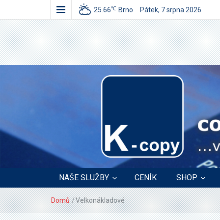
℃
25.66
Brno
Pátek, 7 srpna 2026
copy centrum K-copy
…vždy něco navíc…
NAŠE SLUŽBY
CENÍK
SHOP
Domů
/
Velkonákladové