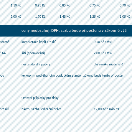
1,10 Kč
0,95 Kč
0,85 Kč
0,75 Kč
0,70 Kč
2,00 Kč
1,70 Kč
1,45 Kč
1,25 Kč
1,05 Kč
ceny neobsahují DPH, sazba bude připočtena v zákonné výši
ostatně
kompletace kopií a tisků
0,50 Kč / tisk
/ A4
šití (sponkování)
2,00 Kč / tisk
nestandardní papíry
dle ceníku materiálů
vou
ke kopiím podléhajícím poplatkům z autor. zákona bude tento připočten
Ostatní příplatky pro tisky:
h tisků
návrh, sazba, editační práce
12,00 Kč / minuta