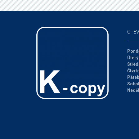
OTEV
Pondě
Úterý
Střed
Čtvrt
Páte
Sobo
Nedě