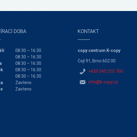
ÍRACÍ DOBA
KONTAKT
lí
08:30 – 16:30
copy centrum K-copy
08:30 – 16:30
Cejl 91, Brno 602 00
a
08:30 – 16:30
ek
08:30 – 16:30
+420 545 210 700
k
08:30 – 16:30
info@k-copy.cz
ta
Zavřeno
le
Zavřeno