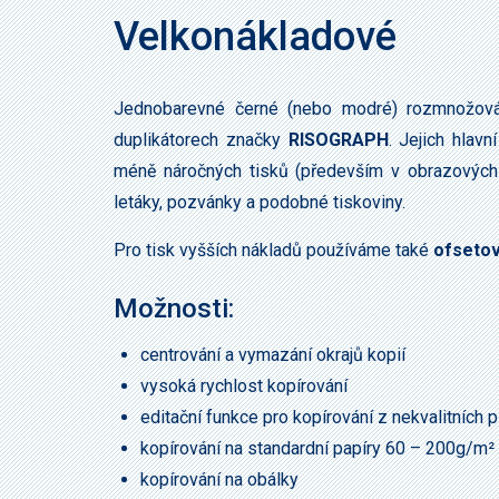
Velkonákladové
Jednobarevné černé (nebo modré) rozmnožování
duplikátorech značky
RISOGRAPH
. Jejich hlavn
méně náročných tisků (především v obrazových p
letáky, pozvánky a podobné tiskoviny.
Pro tisk vyšších nákladů používáme také
ofseto
Možnosti:
centrování a vymazání okrajů kopií
vysoká rychlost kopírování
editační funkce pro kopírování z nekvalitních 
kopírování na standardní papíry 60 – 200g/m²
kopírování na obálky