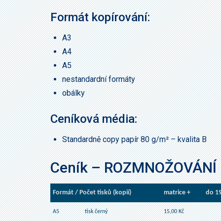
Formát kopírování:
A3
A4
A5
nestandardní formáty
obálky
Ceníková média:
Standardně copy papír 80 g/m² – kvalita B
Ceník – ROZMNOŽOVÁNÍ n
Formát / Počet tisků (kopií)
matrice +
do 1
A5
tisk černý
15,00 Kč