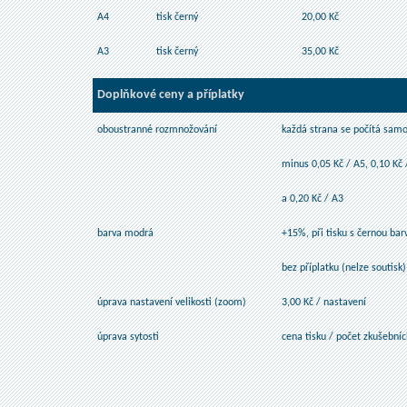
A4
tisk černý
20,00 Kč
A3
tisk černý
35,00 Kč
Doplňkové ceny a příplatky
oboustranné rozmnožování
každá strana se počítá sam
minus 0,05 Kč / A5, 0,10 Kč 
a 0,20 Kč / A3
barva modrá
+15%, při tisku s černou bar
bez příplatku (nelze soutisk)
úprava nastavení velikosti (zoom)
3,00 Kč / nastavení
úprava sytosti
cena tisku / počet zkušebníc