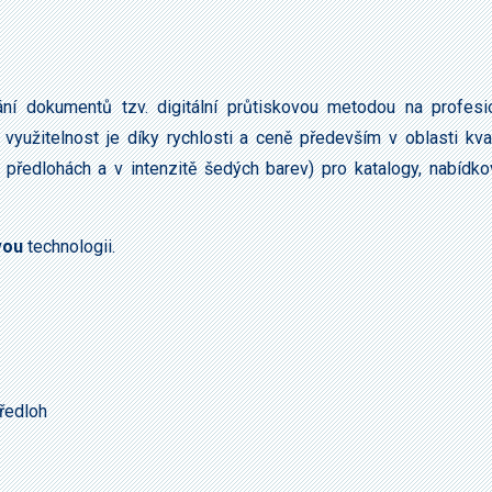
 dokumentů tzv. digitální průtiskovou metodou na profesio
í využitelnost je díky rychlosti a ceně především v oblasti kval
ředlohách a v intenzitě šedých barev) pro katalogy, nabídkov
vou
technologii.
předloh