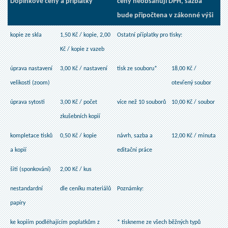
Doplňkové ceny a příplatky
ceny neobsahují DPH, sazba
bude připočtena v zákonné výši
kopie ze skla
1,50 Kč / kopie, 2,00
Ostatní příplatky pro tisky:
Kč / kopie z vazeb
úprava nastavení
3,00 Kč / nastavení
tisk ze souboru*
18,00 Kč /
velikosti (zoom)
otevřený soubor
úprava sytosti
3,00 Kč / počet
více než 10 souborů
10,00 Kč / soubor
zkušebních kopií
kompletace tisků
0,50 Kč / kopie
návrh, sazba a
12,00 Kč / minuta
a kopií
editační práce
šití (sponkování)
2,00 Kč / kus
nestandardní
dle ceníku materiálů
Poznámky:
papíry
ke kopiím podléhajícím poplatkům z
* tiskneme ze všech běžných typů