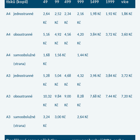
tisků (kopií)
49
99
499
999
1499
1999
více
A4
jednostranné
2,64
2,52
2,34
2,16
1,98 Kč
1,92 Kč
1,86 Kč
Kč
Kč
Kč
Kč
A4
oboustranné
5,16
4,92
4,56
4,20
3,84 Kč
3,72 Kč
3,60 Kč
Kč
Kč
Kč
Kč
A4
samoobslužné
1,68
1,56 Kč
1,44 Kč
(strana)
Kč
A3
jednostranné
5,28
5,04
4,68
4,32
3,96 Kč
3,84 Kč
3,72 Kč
Kč
Kč
Kč
Kč
A3
oboustranné
10,32
9,84
9,00
8,28
7,68 Kč
7,44 Kč
7,20 Kč
Kč
Kč
Kč
Kč
A3
samoobslužné
3,24
3,00 Kč
2,64 Kč
(strana)
Kč