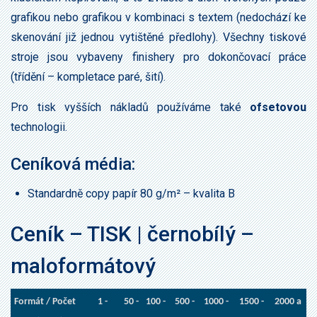
grafikou nebo grafikou v kombinaci s textem (nedochází ke
skenování již jednou vytištěné předlohy). Všechny tiskové
stroje jsou vybaveny finishery pro dokončovací práce
(třídění – kompletace paré, šití).
Pro tisk vyšších nákladů používáme také
ofsetovou
technologii.
Ceníková média:
Standardně copy papír 80 g/m² – kvalita B
Ceník – TISK | černobílý –
maloformátový
Formát / Počet
1 -
50 -
100 -
500 -
1000 -
1500 -
2000 a