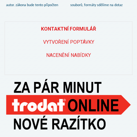
autor. zákona bude tento připočten
souborů, formáty sdělíme na dotaz
KONTAKTNÍ FORMULÁŘ
VYTVOŘENÍ POPTÁVKY
NACENĚNÍ NABÍDKY