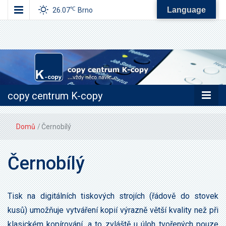
Language
℃
26.07
Brno
…vždy něco navíc…
copy centrum
K-copy
copy centrum K-copy
Domů
/
Černobílý
Černobílý
Tisk na digitálních tiskových strojích (řádově do stovek
kusů) umožňuje vytváření kopií výrazně větší kvality než při
klasickém kopírování, a to zvláště u úloh tvořených pouze