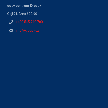
copy centrum K-copy
Cejl 91, Brno 602 00
+420 545 210 700
info@k-copy.cz