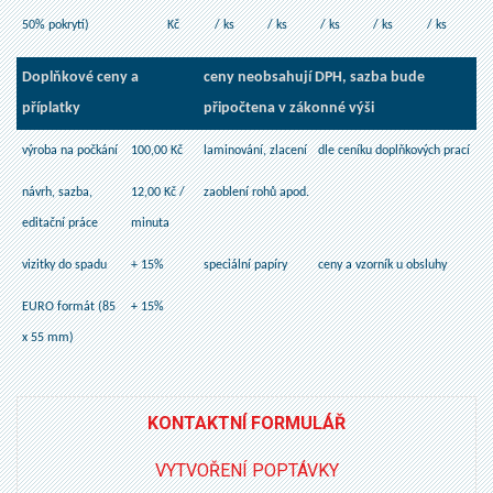
50% pokrytí)
Kč
/ ks
/ ks
/ ks
/ ks
/ ks
Doplňkové ceny a
ceny neobsahují DPH, sazba bude
příplatky
připočtena v zákonné výši
výroba na počkání
100,00 Kč
laminování, zlacení
dle ceníku doplňkových prací
návrh, sazba,
12,00 Kč /
zaoblení rohů apod.
editační práce
minuta
vizitky do spadu
+ 15%
speciální papíry
ceny a vzorník u obsluhy
EURO formát (85
+ 15%
x 55 mm)
KONTAKTNÍ FORMULÁŘ
VYTVOŘENÍ POPTÁVKY