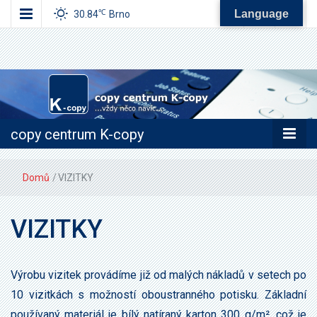
Language
℃
30.84
Brno
…vždy něco navíc…
copy centrum
K-copy
copy centrum K-copy
Domů
/
VIZITKY
VIZITKY
Výrobu vizitek provádíme již od malých nákladů v setech po
10 vizitkách s možností oboustranného potisku. Základní
používaný materiál je bílý natíraný karton 300 g/m², což je