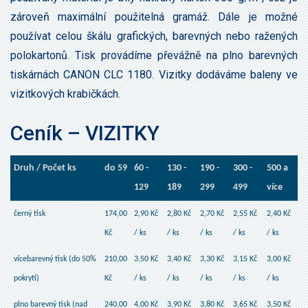
zároveň maximální použitelná gramáž. Dále je možné
používat celou škálu grafických, barevných nebo ražených
polokartonů. Tisk provádíme převážně na plno barevných
tiskárnách CANON CLC 1180. Vizitky dodáváme baleny ve
vizitkových krabičkách.
Ceník – VIZITKY
Druh / Počet ks
do 59
60 -
130 -
190 -
300 -
500 a
129
189
299
499
více
černý tisk
174,00
2,90 Kč
2,80 Kč
2,70 Kč
2,55 Kč
2,40 Kč
Kč
/ ks
/ ks
/ ks
/ ks
/ ks
vícebarevný tisk (do 50%
210,00
3,50 Kč
3,40 Kč
3,30 Kč
3,15 Kč
3,00 Kč
pokrytí)
Kč
/ ks
/ ks
/ ks
/ ks
/ ks
plno barevný tisk (nad
240,00
4,00 Kč
3,90 Kč
3,80 Kč
3,65 Kč
3,50 Kč